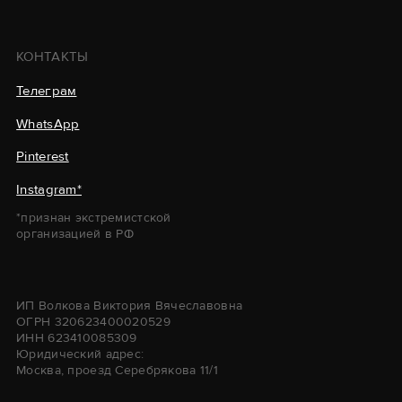
Instagram*
*признан экстремистской
организацией в РФ
ИП Волкова Виктория Вячеславовна
ОГРН 320623400020529
ИНН 623410085309
Юридический адрес:
Москва, проезд Серебрякова 11/1
Политика конфиденциальности
Разработка сайта
0
0
0
0
Каталог
Каталог
Связаться
Связаться
Избранное
Избранное
Корзина
Корзина