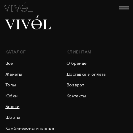
КАТАЛОГ
КЛИЕНТАМ
Все
О бренде
Жакеты
Доставка и оплата
Топы
Возврат
Юбки
Контакты
Брюки
Шорты
Комбинезоны и платья
КОНТАКТЫ
Телеграм
WhatsApp
Pinterest