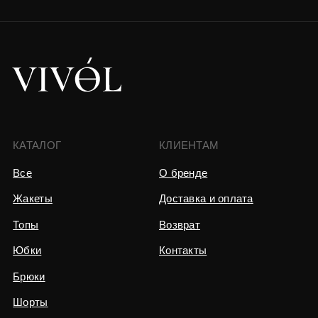
*признан экстремистской
организацией в РФ
ИП Волкова Виктория Вячеславовна
ОГРН 320623400020529
ИНН 623410085309
Юридический адрес:
Москва, проезд Серебрякова 11/1
Политика конфиденциальности
Разработка сайта
0
0
Каталог
Связаться
Избранное
Корзина