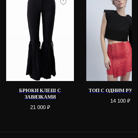
КАТАЛОГ
КЛИЕНТАМ
Все
О бренде
Жакеты
Доставка и оплата
Топы
Возврат
Юбки
Контакты
Брюки
Шорты
Комбинезоны и платья
КОНТАКТЫ
БРЮКИ КЛЕШ С
ТОП С ОДНИМ РУ
ЗАВЯЗКАМИ
Телеграм
14 100
₽
WhatsApp
21 000
₽
Pinterest
Instagram*
*признан экстремистской
организацией в РФ