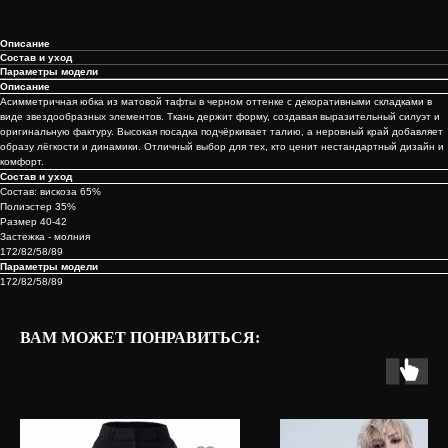
Описание
Состав и уход
Параметры модели
Описание
Асимметричная юбка из матовой тафты в черном оттенке с декоративными складками в
виде звездообразных элементов. Ткань держит форму, создавая выразительный силуэт и
оригинальную фактуру. Высокая посадка подчёркивает талию, а неровный край добавляет
образу лёгкости и динамики. Отличный выбор для тех, кто ценит нестандартный дизайн и
комфорт.
Состав и уход
Состав: вискоза 65%
Полиэстер 35%
Размер 40-42
Застежка - молния
172/82/58/89
Параметры модели
172/82/58/89
ВАМ МОЖЕТ ПОНРАВИТЬСЯ: