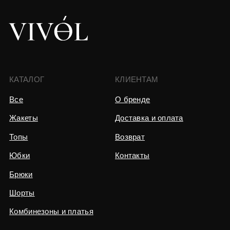
ИП Волкова Виктория Вячеславовна
ОГРН 320623400020529
ИНН 623410085309
Юридический адрес:
Москва, проезд Серебрякова 11/1
Политика конфиденциальности
Разработка сайта
Каталог
Связаться
Избранное
Корзина