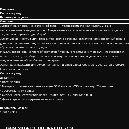
Описание
Состав и уход
Параметры модели
Описание
Женский жакет-фрак из костюмной ткани — трансформируемая модель 2-в-1 с
отстёгивающейся задней частью. Современная интерпретация классического силуэта с
акцентом на архитектурный крой.
Жакет можно носить в двух вариантах: как укороченный жакет или как эффектный фрак с
удлинённой спинкой. Задняя часть крепится на молнии и легко снимается, позволяя менять
образ в зависимости от ситуации.
Модель выполнена из плотной костюмной ткани, которая держит форму и подчёркивает
геометрию силуэта. Акцентные плечи и укороченная длина создают выразительный
силуэт и делают образ более структурным.
Жакет-фрак подходит для вечерних, fashion и smart casual образов. Сочетается с юбками,
брюками и шортами.
Состав и уход
Детали:**
* Цвет: черный
* Материал: плотная костюмная ткань 30% вискоза, 65% полиэстер, 5% эластан
* Застежка: на пуговицы
* Особенности: отстегивающаяся нижняя часть, акцентные плечи
* Длина: трансформируемая — мини и макси
Параметры модели
169/84/63/88
ВАМ МОЖЕТ ПОНРАВИТЬСЯ: