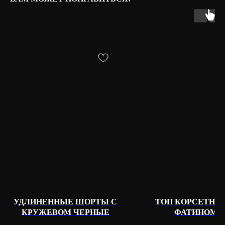
КАТАЛОГ
КЛИЕНТАМ
Все
О бренде
Жакеты
Доставка и оплата
Топы
Возврат
Юбки
Контакты
Брюки
Шорты
Комбинезоны и платья
КОНТАКТЫ
УДЛИНЕННЫЕ ШОРТЫ С
ТОП КОРСЕТНЫ
Телеграм
КРУЖЕВОМ ЧЕРНЫЕ
ФАТИНОМ
WhatsApp