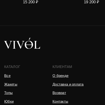
15 200
₽
19 200
₽
Pinterest
Instagram*
*признан экстремистской
организацией в РФ
ИП Волкова Виктория Вячеславовна
ОГРН 320623400020529
ИНН 623410085309
Юридический адрес:
Москва, проезд Серебрякова 11/1
Политика конфиденциальности
Разработка сайта
0
0
Каталог
Связаться
Избранное
Корзина