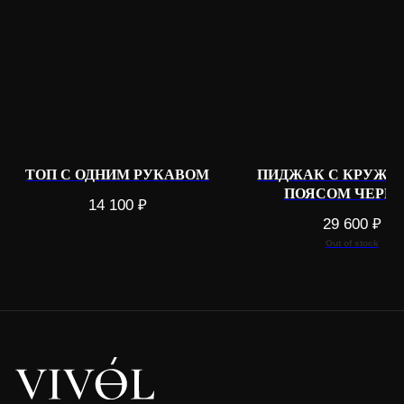
Все
О бренде
Жакеты
Доставка и оплата
Топы
Возврат
Юбки
Контакты
Брюки
Шорты
Комбинезоны и платья
ТОП С ОДНИМ РУКАВОМ
ПИДЖАК С КРУЖЕ
ПОЯСОМ ЧЕРН
14 100
₽
КОНТАКТЫ
29 600
₽
Телеграм
Out of stock
WhatsApp
Pinterest
Instagram*
*признан экстремистской
организацией в РФ
ИП Волкова Виктория Вячеславовна
ОГРН 320623400020529