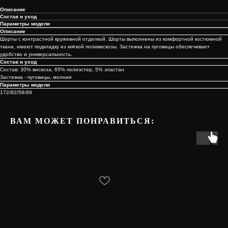
Описание
Состав и уход
Параметры модели
Описание
Шорты с контрастной кружевной отделкой. Шорты выполнены из комфортной костюмной
ткани, имеют подкладку из мягкой поливискозы. Застежка на пуговицы обеспечивает
удобство и универсальность.
Состав и уход
Состав: 30% вискоза, 65% полиэстер, 5% эластан
Застежка - пуговицы, молния
Параметры модели
172/82/58/89
ВАМ МОЖЕТ ПОНРАВИТЬСЯ:
КАТАЛОГ
КЛИЕНТАМ